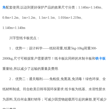
角
配套使用,以达到更好保护产品的效果尺寸分类：1.140m×1.140m、
0.8m×1.2m、1m×1.2m、1.1m×1.1m、1.016m×1.219m、
1.140m×1.140m
川字型纸卡板优点：
1． 优势一：设计科学——纸轻荷重,纸重5kg-10kg荷重300-
2000kg,尺寸可根据客户需要调节！纸卡板比同样的木制卡板和
铁卡板
重量轻,所以减少了运输的重量及费用.
2． 优势二：通关顺利——免检疫,免熏蒸,免消毒！绿色环保、全
纸材料制成、符合欧美日韩等国环保要求.纸卡板为纸基、水溶性胶水
为原料,无任何金属钉销等；可减少因货物超载而引起的麻烦,更可减少